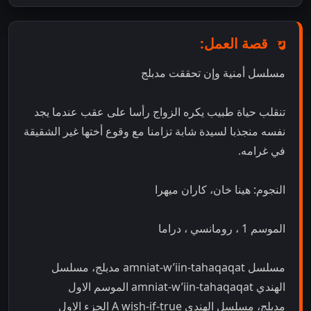
قصة العمل:
مسلسل أمنية وإن تحققت مدبلج
تنقلب حياة طبيب يكره الزواج رأسا على عقب عندما يجد
نفسه منجذبا لسيدة شابة تزامنا مع وقوع أختها غير الشقيقة
في غرامه.
النجوم: هينا خان، كاران ميهرا
الموسم 1 ، رومانسي ، دراما
مسلسل amniat-w’iin-tahaqaqat مدبلج، مسلسل
الهندي amniat-w’iin-tahaqaqat الموسم الاول
مدبلج، مسلسل الهندي A wish-if-true الجزء الاول