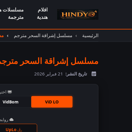
افلام
مسلسلات هن
هندية
مترجمة
الرئيسية
مسلسل إشراقة السحر مترجم
مس
مسلسل إشراقة السحر مترجم ح
تاريخ النشر:
21 فبراير 2026
اختر
VidBom
ViD LO
روابط 
اضغ
UpLo