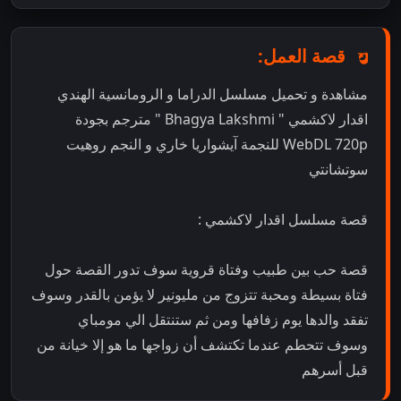
قصة العمل:
مشاهدة و تحميل مسلسل الدراما و الرومانسية الهندي
اقدار لاكشمي " Bhagya Lakshmi " مترجم بجودة
WebDL 720p للنجمة آيشواريا خاري و النجم روهيت
سوتشانتي
قصة مسلسل اقدار لاكشمي :
قصة حب بين طبيب وفتاة قروية سوف تدور القصة حول
فتاة بسيطة ومحبة تتزوج من مليونير لا يؤمن بالقدر وسوف
تفقد والدها يوم زفافها ومن ثم ستنتقل الي مومباي
وسوف تتحطم عندما تكتشف أن زواجها ما هو إلا خيانة من
قبل أسرهم