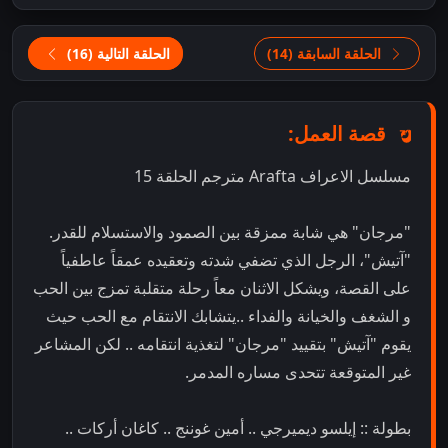
الحلقة السابقة (14)
الحلقة التالية (16)
قصة العمل:
مسلسل الاعراف Arafta مترجم الحلقة 15
"مرجان" هي شابة ممزقة بين الصمود والاستسلام للقدر.
"آتيش"، الرجل الذي تضفي شدته وتعقيده عمقاً عاطفياً
على القصة، ويشكل الاثنان معاً رحلة متقلبة تمزج بين الحب
و الشغف والخيانة والفداء ..يتشابك الانتقام مع الحب حيث
يقوم "آتيش" بتقييد "مرجان" لتغذية انتقامه .. لكن المشاعر
غير المتوقعة تتحدى مساره المدمر.
بطولة :: إيلسو ديميرجي .. أمين غوننج .. كاغان أركات ..