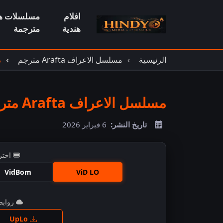
افلام
مسلسلات هن
هندية
مترجمة
الرئيسية
مسلسل الاعراف Arafta مترجم
م
مسلسل الاعراف Arafta مترجم الحلقة 21
تاريخ النشر:
6 فبراير 2026
اختر
VidBom
ViD LO
روابط 
اضغ
UpLo