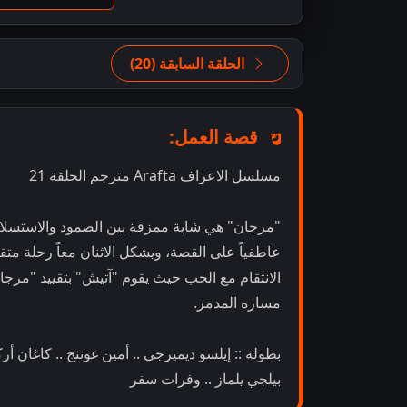
الحلقة السابقة (20)
قصة العمل:
مسلسل الاعراف Arafta مترجم الحلقة 21
"مرجان" هي شابة ممزقة بين الصمود والاستسلام 
عاطفياً على القصة، ويشكل الاثنان معاً رحلة متق
الانتقام مع الحب حيث يقوم "آتيش" بتقييد "مرجان
مساره المدمر.
بطولة :: إيلسو ديميرجي .. أمين غوننج .. كاغان أر
بيلجي يلماز .. وفرات سفر