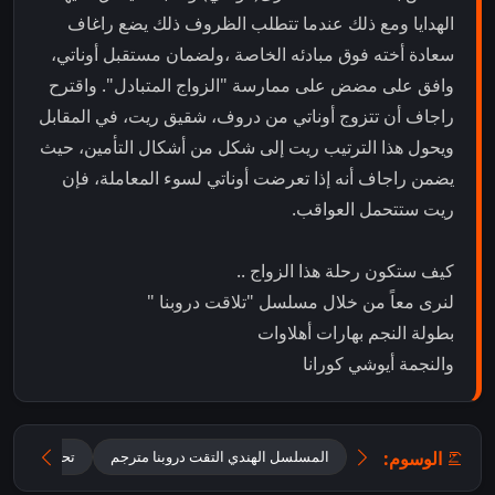
الهدايا ومع ذلك عندما تتطلب الظروف ذلك يضع راغاف
سعادة أخته فوق مبادئه الخاصة ،ولضمان مستقبل أوناتي،
وافق على مضض على ممارسة "الزواج المتبادل". واقترح
راجاف أن تتزوج أوناتي من دروف، شقيق ريت، في المقابل
ويحول هذا الترتيب ريت إلى شكل من أشكال التأمين، حيث
يضمن راجاف أنه إذا تعرضت أوناتي لسوء المعاملة، فإن
ريت ستتحمل العواقب.
كيف ستكون رحلة هذا الزواج ..
لنرى معاً من خلال مسلسل "تلاقت دروبنا "
بطولة النجم بهارات أهلاوات
والنجمة أيوشي كورانا
الوسوم:
المسلسل الهندي التقت دروبنا مترجم
تحميل مسلسل ane Anjaane Hum Mile