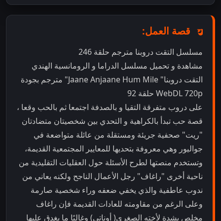
قصة العمل:
مسلسل التقت دروبنا مترجم حلقة 246
مشاهدة و تحميل مسلسل الدراما و الرومانسية الهندي
التقت دروبنا" Jaane Anjaane Hum Mile" مترجم بجودة
WebDL 720p حلقة 92
على دروب متفرقة التقيا و بالصدفة اجتمعا ثم بالحب وقعا ،
قصة حب تبدأ بالكراهية و التحدي بين شخصيتان متضادتان
"ريت" صحفية جريئة ومستقلة من عائلة متواضعة في
جواليور وهي معروفة بتحديها للمعايير المجتمعية القديمة،
وتستخدم منصتها لطرح الأسئلة حول العقليات التقليدية من
ناحية أخرى "راغاف" رجل الأعمال الناجح ولكنه يعاني من
ندوب عاطفية والذي يخفي ضعفه وراء شخصية صارمة
وعلى الرغم من مقاومته للعادات القديمة فإن راغاف
مخلص بشدة لأخته الصغرى( أوناتي) وغالبًا ما يغدق عليها