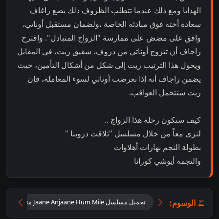
الهدايا ومع ذلك عندما تتطلب الظروف ذلك يضع راغاف
سعادة أخته فوق مبادئه الخاصة ،ولضمان مستقبل أوناتي،
وافق على مضض على ممارسة "الزواج المتبادل". واقترح
راجاف أن تتزوج أوناتي من دروف، شقيق ريت، في المقابل
ويحول هذا الترتيب ريت إلى شكل من أشكال التأمين، حيث
يضمن راجاف أنه إذا تعرضت أوناتي لسوء المعاملة، فإن
ريت ستتحمل العواقب.
كيف ستكون رحلة هذا الزواج ..
لنرى معاً من خلال مسلسل "تلاقت دروبنا "
بطولة النجم بهارات أهلاوات
والنجمة أيوشي كورانا
الوسوم:
تحميل مسلسل Jaane Anjaane Hum Mile مترجم