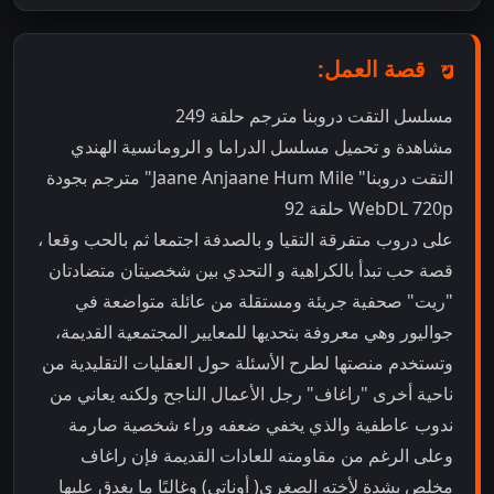
قصة العمل:
مسلسل التقت دروبنا مترجم حلقة 249
مشاهدة و تحميل مسلسل الدراما و الرومانسية الهندي
التقت دروبنا" Jaane Anjaane Hum Mile" مترجم بجودة
WebDL 720p حلقة 92
على دروب متفرقة التقيا و بالصدفة اجتمعا ثم بالحب وقعا ،
قصة حب تبدأ بالكراهية و التحدي بين شخصيتان متضادتان
"ريت" صحفية جريئة ومستقلة من عائلة متواضعة في
جواليور وهي معروفة بتحديها للمعايير المجتمعية القديمة،
وتستخدم منصتها لطرح الأسئلة حول العقليات التقليدية من
ناحية أخرى "راغاف" رجل الأعمال الناجح ولكنه يعاني من
ندوب عاطفية والذي يخفي ضعفه وراء شخصية صارمة
وعلى الرغم من مقاومته للعادات القديمة فإن راغاف
مخلص بشدة لأخته الصغرى( أوناتي) وغالبًا ما يغدق عليها