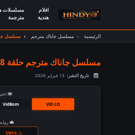
افلام
مسلسلات هن
هندية
مترجمة
الرئيسية
مسلسل جاناك مترجم
مسلسل جانا
مسلسل جاناك مترجم حلقة 798
تاريخ النشر:
13 فبراير 2026
اختر
VidBom
ViD LO
روابط 
اضغ
UpLo