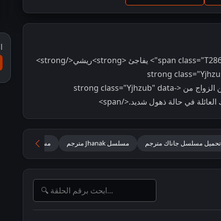
ا
<span class="T286Pc" data-sfc-cp="" data-complete="true"> يفاجئ <strong>ريشي</strong>
ه في الانفصال عن <strong class="Yjhzub" data-
complete="true">أديتي</strong> ليتمكن من الزواج من <strong class="Yjhzub" data-
تحميل مسلسل جاناك مترجم
مسلسل Jhanak مترجم
مسلسل جاناك مترج