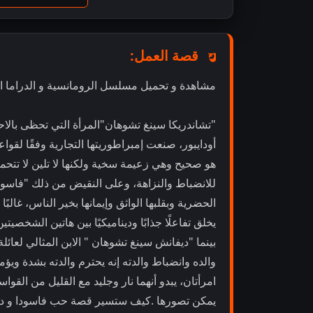
قصة العمل:
مشاهدة و تحميل مسلسل الرومانسية و الدراما الهندي فاسودا " Vasudha" 
"تشاندريكا سينغ تشوهان"المرأة التي تحظى بالاح
أودايبور، صنعت إمبراطوريتها التجارية وفقًا لق
هو صحيح وهي زعيمة سخية ولكنها لا تلين لا تتحم
للانضباط والنزاهة، وعلى النقيض من ذلك "فاسودا"
الحضرية وبقلبها الواثق وإيمانها بخير الناس، غالب
يخلق تفاعلًا جذابًا وديناميكيًا بين هاتين الشخصيتين
بينما "ديفانش سينغ تشوهان " الابن المثالي لع
والده وانضباط والدته إنه يحترم والدته بشدة وي
امرأتان، يبدو أنهما نار وجليد مع القليل من الق
يمكن تصورها .كيف ستسير قصة حب فاسودا و د