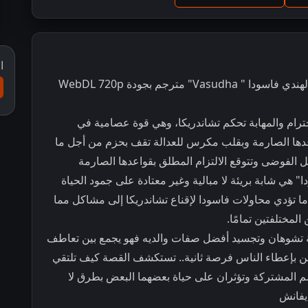
ا
مترجم بجودة WebDL 720p
ترام والمهابة تحكم تشاندريكا، وهي قوة عصامية في
واعدها الصارمة وبقلب مكرس للعدالة تقف بحزم من أجل ما
ل الفوضى وتتوقع الالتزام المطلق بقواعدها الصارمة
 هي شابة بريئة لا مبالية وغير معتادة على جمود الحياة
ًا ما تؤدي محاولات فاسودا لإقناع تشاندريكا إلى مشاكل مما
 المختلفتين تمامًا.
ائلة تشوهان وتجسيد أفضل صفات والديه فهو يجمع بين تعاطف
ؤمن بإعطاء الناس فرصة ثانية.. تستكشف القصة كيف تلتقي
واسم المشتركة وتؤثران على حياة بعضهما البعض بطرق لا
يفانش