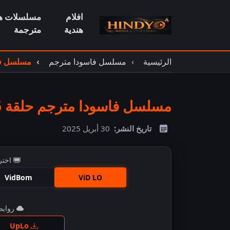
افلام
مسلسلات هن
هندية
مترجمة
الرئيسية
مسلسل فاسودا مترجم
مسلسل فاس
مسلسل فاسودا مترجم حلقة 186
تاريخ النشر:
30 أبريل 2025
اختر
VidBom
ViD LO
روابط 
اضغ
UpLo