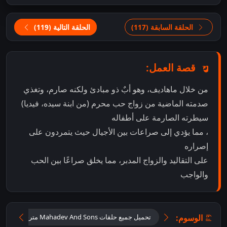
الحلقة السابقة (117)
الحلقة التالية (119)
قصة العمل:
من خلال ماهاديف، وهو أبٌ ذو مبادئ ولكنه صارم، وتغذي
صدمته الماضية من زواج حب محرم (من ابنة سيده، فيديا)
سيطرته الصارمة على أطفاله
، مما يؤدي إلى صراعات بين الأجيال حيث يتمردون على
إصراره
على التقاليد والزواج المدبر، مما يخلق صراعًا بين الحب
والواجب
الوسوم:
تحميل جميع حلقات Mahadev And Sons مترجمة
ت