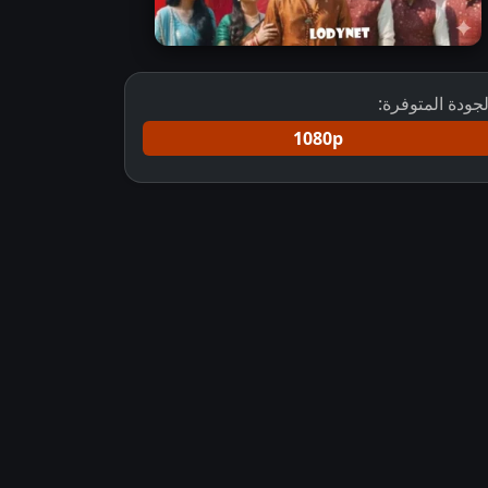
لجودة المتوفرة:
1080p
قيود القلب كامل مترجم
مسلسل Mahadev And Sons مترجم