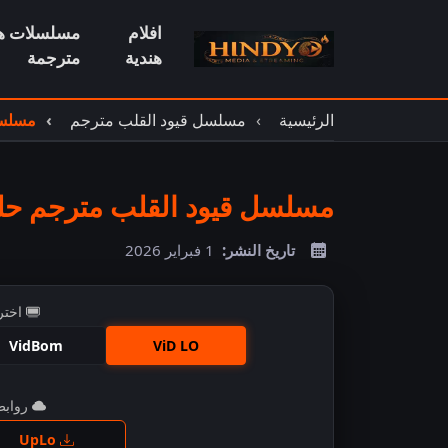
افلام
مسلسلات هن
هندية
مترجمة
الرئيسية
مسلسل قيود القلب مترجم
مسلسل
مسلسل قيود القلب مترجم حلقة
تاريخ النشر:
1 فبراير 2026
اختر
VidBom
ViD LO
روابط 
اضغ
UpLo