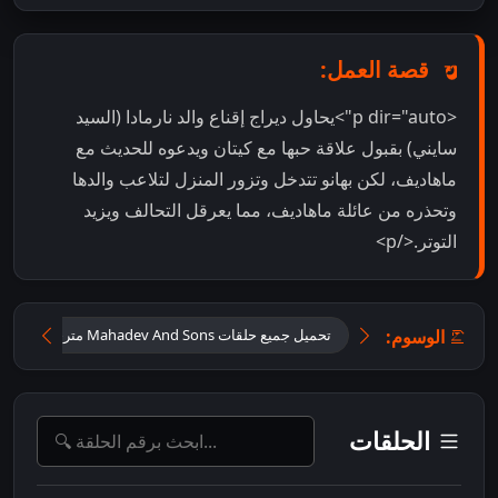
قصة العمل:
<p dir="auto">يحاول ديراج إقناع والد نارمادا (السيد
سايني) بقبول علاقة حبها مع كيتان ويدعوه للحديث مع
ماهاديف، لكن بهانو تتدخل وتزور المنزل لتلاعب والدها
وتحذره من عائلة ماهاديف، مما يعرقل التحالف ويزيد
التوتر.</p>
الوسوم:
تحميل جميع حلقات Mahadev And Sons مترجمة
ت
الحلقات