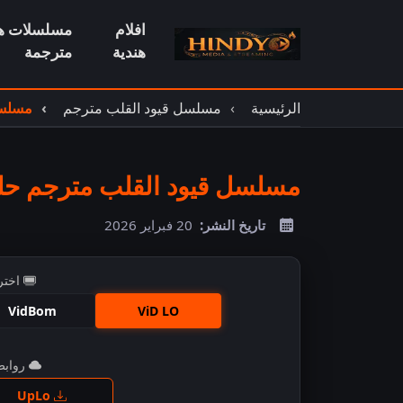
افلام
مسلسلات هن
هندية
مترجمة
الرئيسية
مسلسل قيود القلب مترجم
مسلسل
مسلسل قيود القلب مترجم حلقة
تاريخ النشر:
20 فبراير 2026
اختر
VidBom
ViD LO
روابط 
اضغ
UpLo