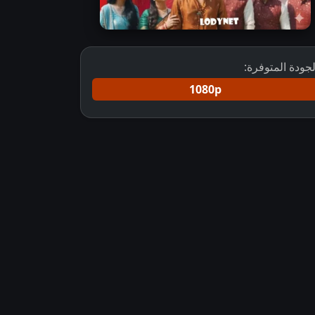
لجودة المتوفرة:
1080p
قيود القلب كامل مترجم
مسلسل Mahadev And Sons مترجم