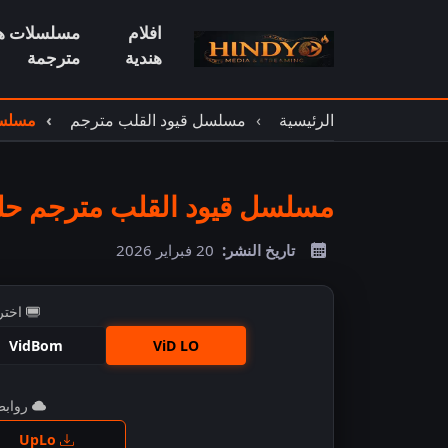
افلام
مسلسلات هن
هندية
مترجمة
الرئيسية
مسلسل قيود القلب مترجم
مسلسل
مسلسل قيود القلب مترجم حلقة
تاريخ النشر:
20 فبراير 2026
اختر
VidBom
ViD LO
روابط 
اضغ
UpLo