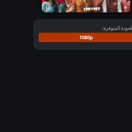
لجودة المتوفرة:
1080p
قيود القلب كامل مترجم
مسلسل Mahadev And Sons مترجم