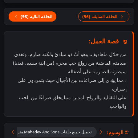
الحلقة السابقة (96)
الحلقة التالية (98)
قصة العمل:
من خلال ماهاديف، وهو أبٌ ذو مبادئ ولكنه صارم، وتغذي
صدمته الماضية من زواج حب محرم (من ابنة سيده، فيديا)
سيطرته الصارمة على أطفاله
، مما يؤدي إلى صراعات بين الأجيال حيث يتمردون على
إصراره
على التقاليد والزواج المدبر، مما يخلق صراعًا بين الحب
والواجب
الوسوم:
تحميل جميع حلقات Mahadev And Sons مترجمة
ت