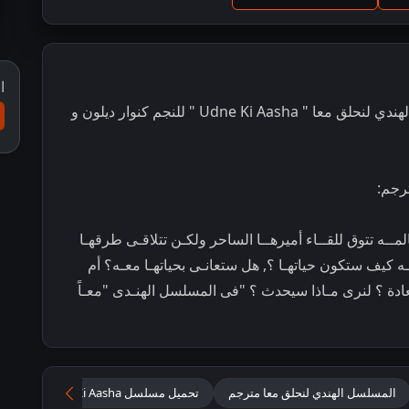
ا
مشاهدة و تحميل مسلسل الرومانسية و الدراما الهندي لنحلق معا " Udne Ki Aasha " للنجم كنوار ديلون و
ـه تتوق للقــاء أميرهــا الساحر ولكـن تتلاقـى طرقهـا
ه كيف ستكون حياتهـا ؟, هل ستعانـى بحياتهـا معـه؟ أم
دة ؟ لنرى مـاذا سيحدث ؟ "فى المسلسل الهنـدى "معـاً
المسلسل الهندي لنحلق معا مترجم
تحميل مسلسل Udne Ki Aasha مترجم