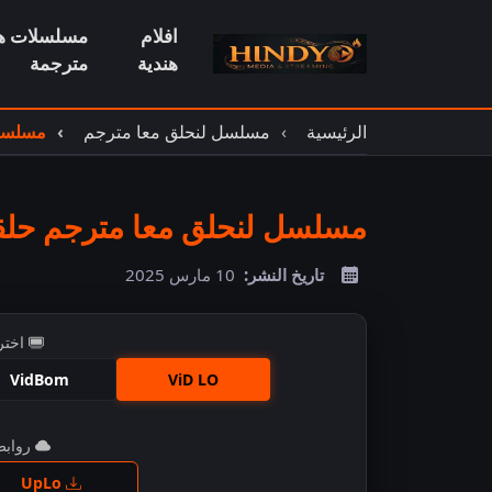
افلام
مسلسلات هن
هندية
مترجمة
الرئيسية
مسلسل لنحلق معا مترجم
مسلسل 
مسلسل لنحلق معا مترجم حلقة 0
تاريخ النشر:
10 مارس 2025
اختر
VidBom
ViD LO
روابط 
اضغ
UpLo