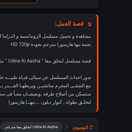
قصة العمل:
نجمة نيها هارسورا مترجم بجودة HD 720p
قصة مسلسل لنحلق معا " Udne Ki Aasha " مترجم:
تدور احداث المسلسل عن سيالى فتـاة طيبــه حالمـ
مع الشقـى المجرم ساتشيـن ويربطهـا القـــدر بــ
ستتمكن من أصلاح طرقه ,ويعيشـان معـاً فى سعا
لنحلـق بطولة , كنوار ديلون ....نيهــا هارسورا
الوسوم:
Udne Ki Aasha لنحلق معا مترجم