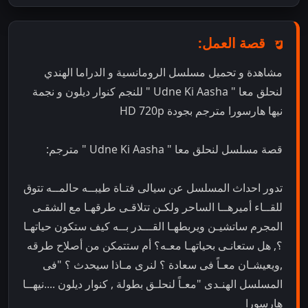
قصة العمل:
مشاهدة و تحميل مسلسل الرومانسية و الدراما الهندي
لنحلق معا " Udne Ki Aasha " للنجم كنوار ديلون و نجمة
نيها هارسورا مترجم بجودة HD 720p
قصة مسلسل لنحلق معا " Udne Ki Aasha " مترجم:
تدور احداث المسلسل عن سيالى فتـاة طيبــه حالمــه تتوق
للقــاء أميرهــا الساحر ولكـن تتلاقـى طرقهـا مع الشقـى
المجرم ساتشيـن ويربطهـا القـــدر بــه كيف ستكون حياتهـا
؟, هل ستعانـى بحياتهـا معـه؟ أم ستتمكن من أصلاح طرقه
,ويعيشـان معـاً فى سعادة ؟ لنرى مـاذا سيحدث ؟ "فى
المسلسل الهنـدى "معـاً لنحلـق بطولة , كنوار ديلون ....نيهــا
هارسورا