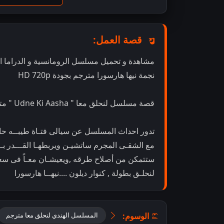
قصة العمل:
نجمة نيها هارسورا مترجم بجودة HD 720p
قصة مسلسل لنحلق معا " Udne Ki Aasha " مترجم:
تدور احداث المسلسل عن سيالى فتـاة طيبــه حالمـ
مع الشقـى المجرم ساتشيـن ويربطهـا القـــدر بــ
ستتمكن من أصلاح طرقه ,ويعيشـان معـاً فى سعا
لنحلـق بطولة , كنوار ديلون ....نيهــا هارسورا
الوسوم:
المسلسل الهندي لنحلق معا مترجم