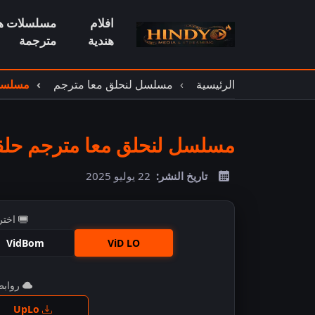
افلام
مسلسلات هن
هندية
مترجمة
الرئيسية
مسلسل لنحلق معا مترجم
مسلسل 
مسلسل لنحلق معا مترجم حلقة 1
تاريخ النشر:
22 يوليو 2025
اختر
VidBom
ViD LO
روابط 
اضغ
UpLo