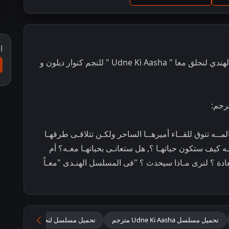
ا
مشاهدة و تحميل مسلسل الرومانسية و الدراما الهندي لنحلق معا " Udne Ki Aasha " للنجم كنوار ديلون و
ـه تتوق للقــاء أميرهــا الساحر ولكـن تتلاقـى طرقهـا
ه كيف ستكون حياتهـا ؟, هل ستعانـى بحياتهـا معـه؟ أم
دة ؟ لنرى مـاذا سيحدث ؟ "فى المسلسل الهنـدى "معـاً
تحميل مسلسل Udne Ki Aasha مترجم
تحميل مسلسل لنحلق معًا مترجم