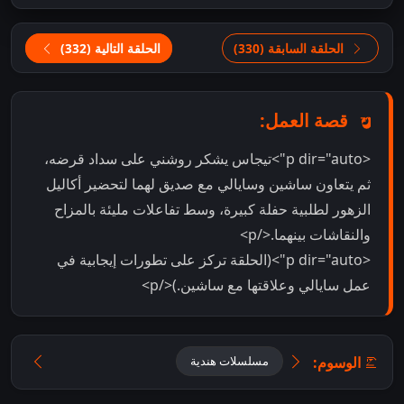
الحلقة السابقة (330)
الحلقة التالية (332)
قصة العمل:
<p dir="auto">تيجاس يشكر روشني على سداد قرضه،
ثم يتعاون ساشين وسايالي مع صديق لهما لتحضير أكاليل
الزهور لطلبية حفلة كبيرة، وسط تفاعلات مليئة بالمزاح
والنقاشات بينهما.</p>
<p dir="auto">(الحلقة تركز على تطورات إيجابية في
عمل سايالي وعلاقتها مع ساشين.)</p>
الوسوم:
مسلسلات هندية