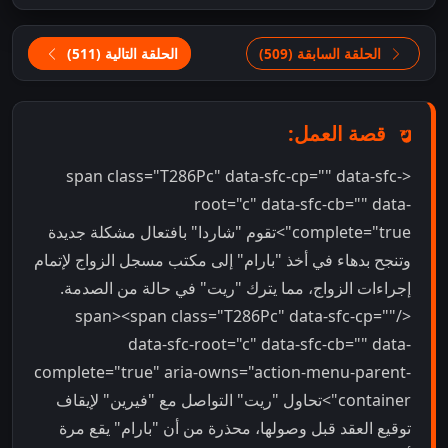
الحلقة السابقة (509)
الحلقة التالية (511)
قصة العمل:
<span class="T286Pc" data-sfc-cp="" data-sfc-
root="c" data-sfc-cb="" data-
complete="true">تقوم "شاردا" بافتعال مشكلة جديدة
وتنجح بدهاء في أخذ "بارام" إلى مكتب مسجل الزواج لإتمام
إجراءات الزواج، مما يترك "ريت" في حالة من الصدمة.
</span><span class="T286Pc" data-sfc-cp=""
data-sfc-root="c" data-sfc-cb="" data-
complete="true" aria-owns="action-menu-parent-
container">تحاول "ريت" التواصل مع "فيرين" لإيقاف
توقيع العقد قبل وصولها، محذرة من أن "بارام" يقع مرة