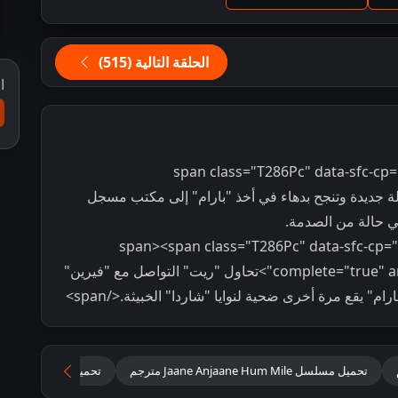
الحلقة التالية (515)
ا
<span class="T286Pc" data-sfc-cp=
تعال مشكلة جديدة وتنجح بدهاء في أخذ "بارام" إلى مكتب مسجل
في حالة من الصدمة.
</span><span class="T286Pc" data-sfc-cp="
complete="true" aria-owns="action-menu-parent-container">تحاول "ريت" التواصل مع "فيرين"
" يقع مرة أخرى ضحية لنوايا "شاردا" الخبيثة.</span>
تحميل مسلسل Jaane Anjaane Hum Mile مترجم
تحميل مسلسل التقت د