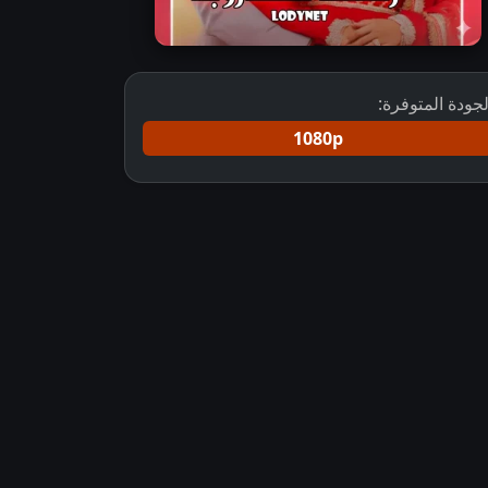
لجودة المتوفرة:
1080p
روبنا مترجم
مسلسل Jaane Anjaane Hum Mile مترجم
مسلسل التقت د