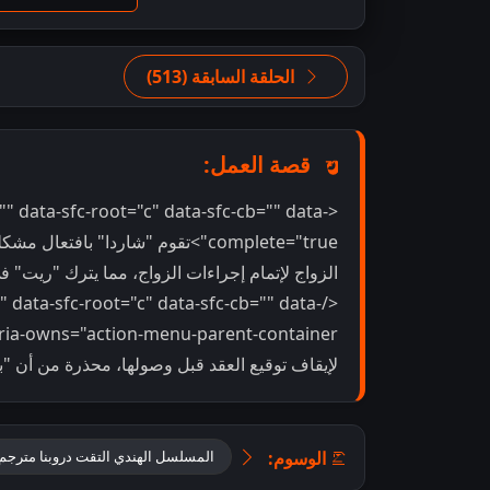
الحلقة السابقة (513)
قصة العمل:
"" data-sfc-root="c" data-sfc-cb="" data-
complete="true">تقوم "شاردا" باف
الزواج لإتمام إجراءات الزواج، مما يترك "ريت" 
" data-sfc-root="c" data-sfc-cb="" data-
لإيقاف توقيع العقد قبل وصولها، محذرة من أن "بارام
الوسوم:
المسلسل الهندي التقت دروبنا مترجم