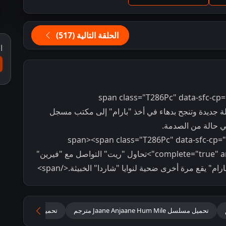
الحلقة التالية (517)
ا
<span class="T286Pc" data-sfc-cp=
تعال مشكلة جديدة وتنجح بدهاء في أخذ "بارام" إلى مكتب مسجل
في حالة من الصدمة.
</span><span class="T286Pc" data-sfc-cp="
complete="true" aria-owns="action-menu-parent-container">تحاول "ريت" التواصل مع "فيرين"
" يقع مرة أخرى ضحية لنوايا "شاردا" الخبيثة.</span>
تحميل مسلسل Jaane Anjaane Hum Mile مترجم
تحميل مسلسل التقت د