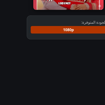
لجودة المتوفرة:
1080p
روبنا مترجم
مسلسل Jaane Anjaane Hum Mile مترجم
مسلسل التقت د