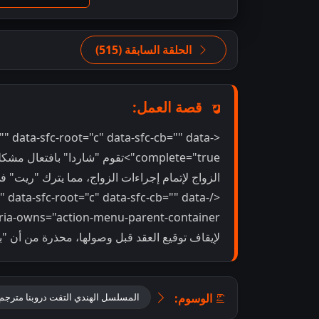
الحلقة السابقة (515)
قصة العمل:
"" data-sfc-root="c" data-sfc-cb="" data-
complete="true">تقوم "شاردا" باف
الزواج لإتمام إجراءات الزواج، مما يترك "ريت" 
" data-sfc-root="c" data-sfc-cb="" data-
لإيقاف توقيع العقد قبل وصولها، محذرة من أن "بارام
الوسوم:
المسلسل الهندي التقت دروبنا مترجم