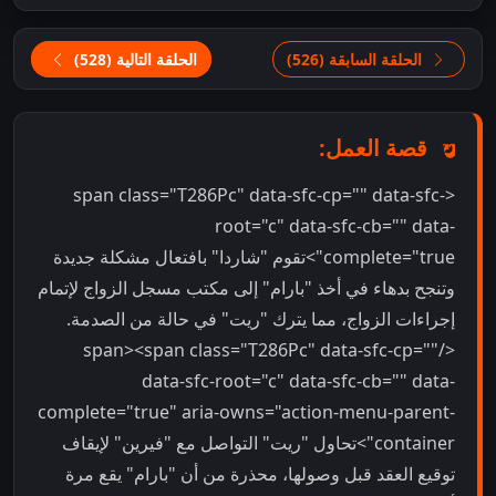
الحلقة السابقة (526)
الحلقة التالية (528)
قصة العمل:
<span class="T286Pc" data-sfc-cp="" data-sfc-
root="c" data-sfc-cb="" data-
complete="true">تقوم "شاردا" بافتعال مشكلة جديدة
وتنجح بدهاء في أخذ "بارام" إلى مكتب مسجل الزواج لإتمام
إجراءات الزواج، مما يترك "ريت" في حالة من الصدمة.
</span><span class="T286Pc" data-sfc-cp=""
data-sfc-root="c" data-sfc-cb="" data-
complete="true" aria-owns="action-menu-parent-
container">تحاول "ريت" التواصل مع "فيرين" لإيقاف
توقيع العقد قبل وصولها، محذرة من أن "بارام" يقع مرة