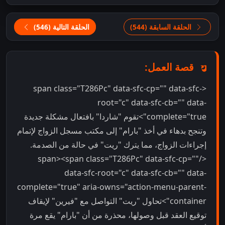
الحلقة السابقة (544)
الحلقة التالية (546)
قصة العمل:
<span class="T286Pc" data-sfc-cp="" data-sfc-
root="c" data-sfc-cb="" data-
complete="true">تقوم "شاردا" بافتعال مشكلة جديدة
وتنجح بدهاء في أخذ "بارام" إلى مكتب مسجل الزواج لإتمام
إجراءات الزواج، مما يترك "ريت" في حالة من الصدمة.
</span><span class="T286Pc" data-sfc-cp=""
data-sfc-root="c" data-sfc-cb="" data-
complete="true" aria-owns="action-menu-parent-
container">تحاول "ريت" التواصل مع "فيرين" لإيقاف
توقيع العقد قبل وصولها، محذرة من أن "بارام" يقع مرة