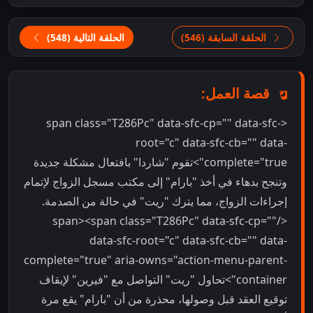
الحلقة السابقة (546)
الحلقة التالية (548)
قصة العمل:
<span class="T286Pc" data-sfc-cp="" data-sfc-
root="c" data-sfc-cb="" data-
complete="true">تقوم "شاردا" بافتعال مشكلة جديدة
وتنجح بدهاء في أخذ "بارام" إلى مكتب مسجل الزواج لإتمام
إجراءات الزواج، مما يترك "ريت" في حالة من الصدمة.
</span><span class="T286Pc" data-sfc-cp=""
data-sfc-root="c" data-sfc-cb="" data-
complete="true" aria-owns="action-menu-parent-
container">تحاول "ريت" التواصل مع "فيرين" لإيقاف
توقيع العقد قبل وصولها، محذرة من أن "بارام" يقع مرة