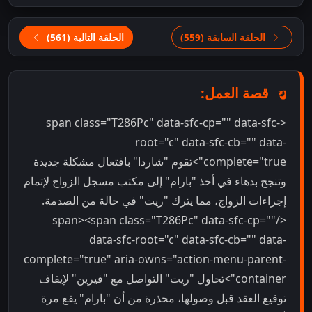
الحلقة السابقة (559)
الحلقة التالية (561)
قصة العمل:
<span class="T286Pc" data-sfc-cp="" data-sfc-
root="c" data-sfc-cb="" data-
complete="true">تقوم "شاردا" بافتعال مشكلة جديدة
وتنجح بدهاء في أخذ "بارام" إلى مكتب مسجل الزواج لإتمام
إجراءات الزواج، مما يترك "ريت" في حالة من الصدمة.
</span><span class="T286Pc" data-sfc-cp=""
data-sfc-root="c" data-sfc-cb="" data-
complete="true" aria-owns="action-menu-parent-
container">تحاول "ريت" التواصل مع "فيرين" لإيقاف
توقيع العقد قبل وصولها، محذرة من أن "بارام" يقع مرة