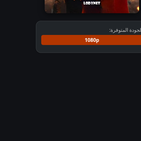
لجودة المتوفرة:
1080p
تحميل مسلسل الهوية المزدوجة مترجم
مسلسل jagadhatri مترجم