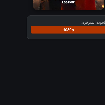
لجودة المتوفرة:
1080p
تحميل مسلسل الهوية المزدوجة مترجم
مسلسل jagadhatri مترجم