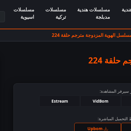
دية
مسلسلات هندية
مسلسلات
مسلسلات
ابح
مدبلجة
تركية
اسيوية
سلسل الهوية المزدوجة مترجم حلقة 224
حلقة 224
 سيرفر المشاهدة:
Estream
VidBom
التحميل المباشرة:
ط للمشاهدة
Upbom