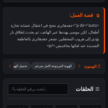
قصة العمل:
<p dir="auto">جغدھاتری تنجح في اعتقال عصابة تجارة
أطفال، لكن موسى يهددها عبر الهاتف، ثم يحدث إطلاق نار
يؤدي إلى هروب المعتقلين. تشعر جغدھاتری بالعاطفة
الشديدة عند لقائها بجاغديش.</p>
الوسوم:
الهوية المزدوجة كامل مترجم
تحميل الهوية المزدوجة 2025 مترجم للعر
الحلقات