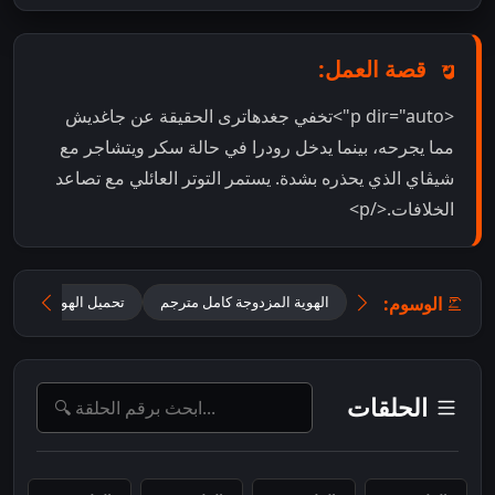
قصة العمل:
<p dir="auto">تخفي جغدھاتری الحقيقة عن جاغديش
مما يجرحه، بينما يدخل رودرا في حالة سكر ويتشاجر مع
شيڤاي الذي يحذره بشدة. يستمر التوتر العائلي مع تصاعد
الخلافات.</p>
الوسوم:
الهوية المزدوجة كامل مترجم
تحميل الهوية المزدوجة 2025 مترجم للعر
الحلقات