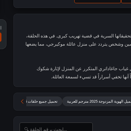
ا
حقيقاتها السرية في قضية تهريب كبرى. في هذه الحلقة،
ين وشخص يتردد على منزل عائلة موكيرجي، مما يضعها
يحاول سويام (Swayam) استغلال غياب جاغاداتري المتكرر عن المنزل لإثارة شكوك
أنها تخفي أسراراً قد تسيء لسمعة العائلة.
ل الهوية المزدوجة 2025 مترجم للعربية
تحميل جميع حلقات jagadhatri مترجمة