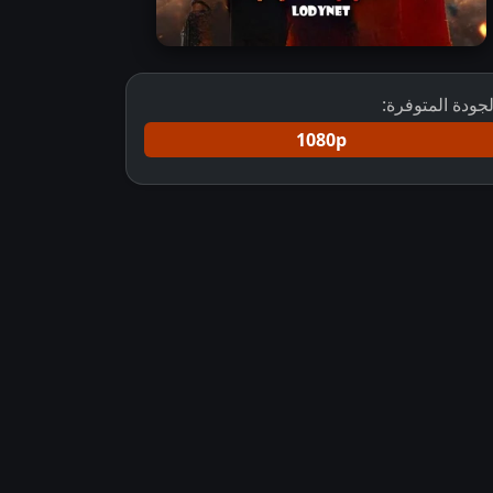
لجودة المتوفرة:
1080p
تحميل مسلسل الهوية المزدوجة مترجم
مسلسل jagadhatri مترجم