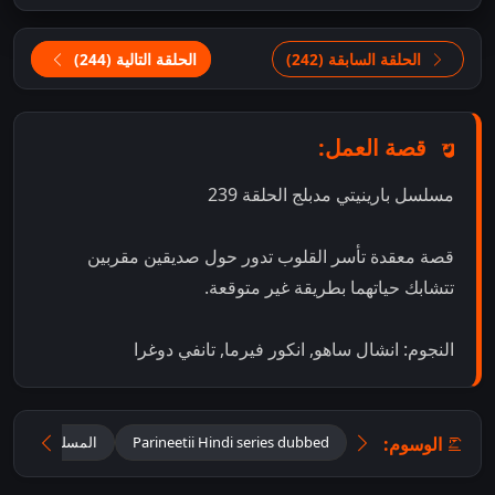
الحلقة السابقة (242)
الحلقة التالية (244)
قصة العمل:
مسلسل بارينيتي مدبلج الحلقة 239
قصة معقدة تأسر القلوب تدور حول صديقين مقربين
تتشابك حياتهما بطريقة غير متوقعة.
النجوم: انشال ساهو, انكور فيرما, تانفي دوغرا
الوسوم:
Parineetii Hindi series dubbed
المسلسل الهندي ب