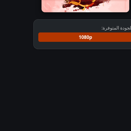
لجودة المتوفرة:
1080p
مسلسل Parineetii مترجم ومدبلج
مسلسل Parineetii مدبلج كامل