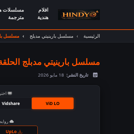
افلام
مسلسلات هن
هندية
مترجمة
الرئيسية
مسلسل بارينيتي مدبلج
مسلسل بارين
مسلسل بارينيتي مدبلج الحلقة 47
تاريخ النشر:
18 مايو 2026
اختر
Vidshare
ViD LO
روابط 
اضغ
UpLo