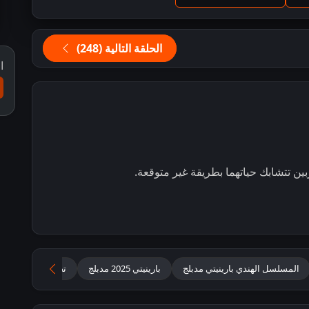
الحلقة التالية (248)
ا
ن تتشابك حياتهما بطريقة غير متوقعة.
المسلسل الهندي بارينيتي مدبلج
بارينيتي 2025 مدبلج
تحميل مسلسل Parineetii مدبلج