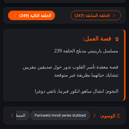
الحلقة السابقة (247)
الحلقة التالية (249)
قصة العمل:
مسلسل بارينيتي مدبلج الحلقة 239
قصة معقدة تأسر القلوب تدور حول صديقين مقربين
تتشابك حياتهما بطريقة غير متوقعة.
النجوم: انشال ساهو, انكور فيرما, تانفي دوغرا
الوسوم:
Parineetii Hindi series dubbed
المسلسل الهندي ب