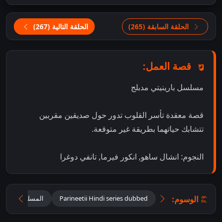
الحلقة السابقة (265)
الحلقة التالية (267)
قصة العمل:
مسلسل بارينيتي مدبلج
قصة معقدة تأسر القلوب تدور حول صديقين مقربين
تتشابك حياتهما بطريقة غير متوقعة.
النجوم: انشال ساهو, انكور فيرما, تانفي دوغرا
الوسوم:
Parineetii Hindi series dubbed
المسلسل الهندي ب