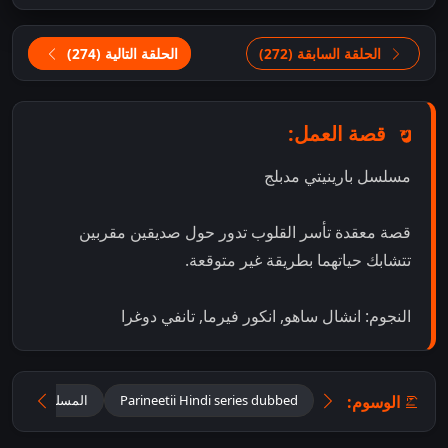
الحلقة السابقة (272)
الحلقة التالية (274)
قصة العمل:
مسلسل بارينيتي مدبلج
قصة معقدة تأسر القلوب تدور حول صديقين مقربين
تتشابك حياتهما بطريقة غير متوقعة.
النجوم: انشال ساهو, انكور فيرما, تانفي دوغرا
الوسوم:
Parineetii Hindi series dubbed
المسلسل الهندي ب