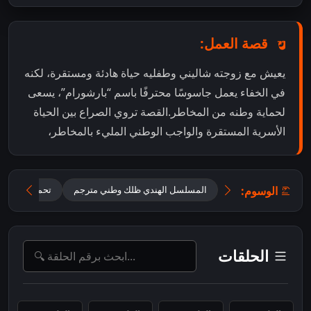
قصة العمل:
يعيش مع زوجته شاليني وطفليه حياة هادئة ومستقرة، لكنه
في الخفاء يعمل جاسوسًا محترفًا باسم “بارشورام”، يسعى
لحماية وطنه من المخاطر.القصة تروي الصراع بين الحياة
الأسرية المستقرة والواجب الوطني المليء بالمخاطر،
الوسوم:
المسلسل الهندي ظلك وطني مترجم
تحميل مسلسل mr and mrs parshuram م
الحلقات