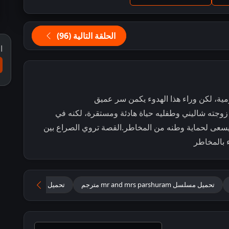
الحلقة التالية (96)
ا
مية، لكن وراء هذا الهدوء يكمن سر عميق
ته شاليني وطفليه حياة هادئة ومستقرة، لكنه في
 يسعى لحماية وطنه من المخاطر.القصة تروي الصراع بين
 بالمخاطر
تحميل مسلسل mr and mrs parshuram مترجم
تحميل مسلسل ظلك وطن