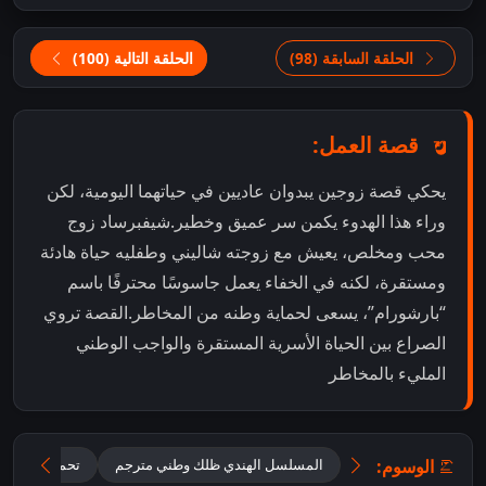
الحلقة السابقة (98)
الحلقة التالية (100)
قصة العمل:
يحكي قصة زوجين يبدوان عاديين في حياتهما اليومية، لكن
وراء هذا الهدوء يكمن سر عميق وخطير.شيفبرساد زوج
محب ومخلص، يعيش مع زوجته شاليني وطفليه حياة هادئة
ومستقرة، لكنه في الخفاء يعمل جاسوسًا محترفًا باسم
“بارشورام”، يسعى لحماية وطنه من المخاطر.القصة تروي
الصراع بين الحياة الأسرية المستقرة والواجب الوطني
المليء بالمخاطر
الوسوم:
المسلسل الهندي ظلك وطني مترجم
تحميل مسلسل mr and mrs parshuram م