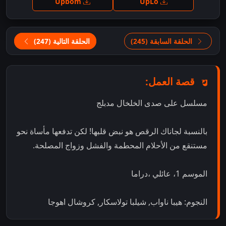
Upbom
UpLo
الحلقة السابقة (245)
الحلقة التالية (247)
قصة العمل:
مسلسل على صدى الخلخال مدبلج
بالنسبة لجاناك الرقص هو نبض قلبها! لكن تدفعها مأساة نحو
مستنقع من الأحلام المحطمة والفشل وزواج المصلحة.
الموسم 1، عائلي ،دراما
النجوم: هيبا ناواب, شيلبا تولاسكار, كروشال اهوجا