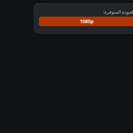
لجودة المتوفرة:
1080p
حميل مسلسل على صدى الخلخال مدبلج
مدبلج
مسلسل Jhanak الجزء الاول مدبلج