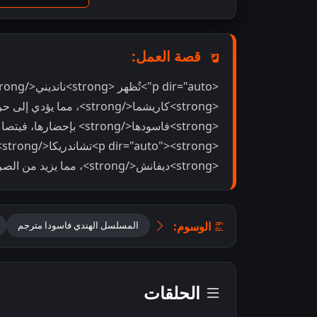
قصة العمل:
<strong>كاريشما</strong>، 
<strong>فاسودها</strong> بإحضارها، فيتصاعد التوتر والشكوك داخل العائلة.</p>
<
<strong>ديفانش</strong>، مما يزيد من الصراع العاطفي والمؤامرات المحيطة بالعلاقات.</p>
الوسوم:
المسلسل الهندي فاسودا مترجم
الحلقات