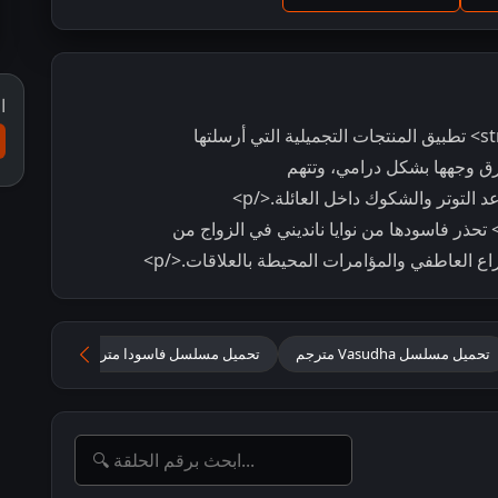
ا
<p dir="auto">تُظهر <strong>نانديني</strong> تطبيق المنتجات التجميلية التي أرسلتها
مما يؤدي إلى حرق وجهها بشكل درامي، وتتهم
p dir="auto"><strong>تشاندریکا</strong> تحذر فاسودها من نوايا نانديني في الزواج من
تحميل مسلسل Vasudha مترجم
تحميل مسلسل فاسودا مترجم
مسلسل Vasudha متر