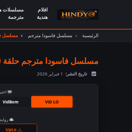
افلام
مسلسلات هن
هندية
مترجمة
الرئيسية
مسلسل فاسودا مترجم
مسلسل فاس
مسلسل فاسودا مترجم حلقة 460
تاريخ النشر:
1 فبراير 2026
اختر
VidBom
ViD LO
روابط 
اضغ
UpLo