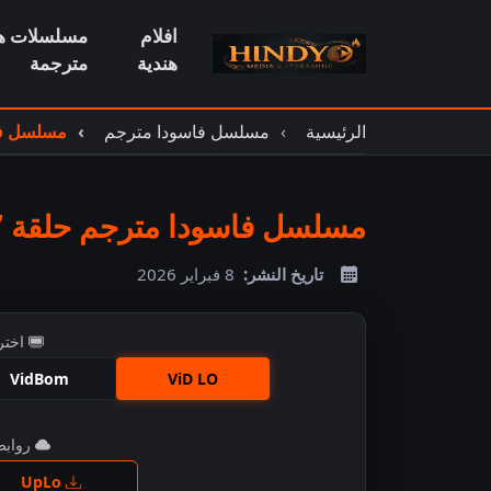
افلام
مسلسلات هن
هندية
مترجمة
الرئيسية
مسلسل فاسودا مترجم
مسلسل فاس
مسلسل فاسودا مترجم حلقة 467
تاريخ النشر:
8 فبراير 2026
اختر
VidBom
ViD LO
روابط 
اضغ
UpLo