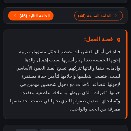
الحلقة السابقة (44)
الحلقة التالية (46)
قصة العمل:
فتاة في أوائل العشرينات تضطر لتحمّل مسؤولية تربية
إخوتها الخمسة بعد انهيار أسرتها بسبب إهمال والدها
وإدمانه، بينما والدتها تتركهم. تصبح أنفيتا العمود الأساسي
للبيت، فتضحي بتعليمها وأحلامها لتأمين حياة مستقرة
لإخوتها. تتصاعد الأحداث مع دخول شخصين مهمين في
حياتها: “فيرات” الذي تربطها به علاقة عاطفية معقدة،
و“سانجاي” صديق طفولتها الذي يحبها في صمت. تجد نفسها
ممزقة بين الحب والواجب،