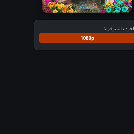
لجودة المتوفرة:
1080p
قلبين كامل مترجم
مسلسل do duniya ek dil مترجم
مسلسل الهندي قصة 