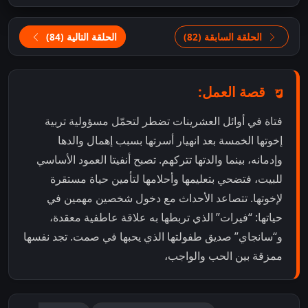
الحلقة السابقة (82)
الحلقة التالية (84)
قصة العمل:
فتاة في أوائل العشرينات تضطر لتحمّل مسؤولية تربية
إخوتها الخمسة بعد انهيار أسرتها بسبب إهمال والدها
وإدمانه، بينما والدتها تتركهم. تصبح أنفيتا العمود الأساسي
للبيت، فتضحي بتعليمها وأحلامها لتأمين حياة مستقرة
لإخوتها. تتصاعد الأحداث مع دخول شخصين مهمين في
حياتها: “فيرات” الذي تربطها به علاقة عاطفية معقدة،
و“سانجاي” صديق طفولتها الذي يحبها في صمت. تجد نفسها
ممزقة بين الحب والواجب،