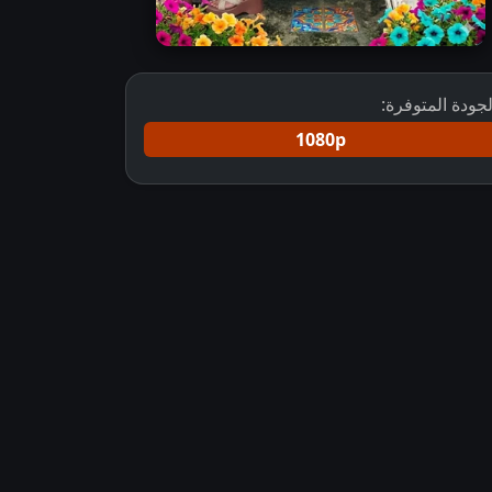
لجودة المتوفرة:
1080p
قلبين كامل مترجم
مسلسل do duniya ek dil مترجم
مسلسل الهندي قصة 