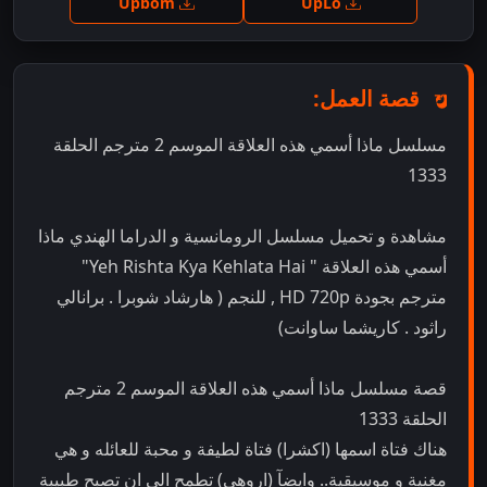
Upbom
UpLo
قصة العمل:
مسلسل ماذا أسمي هذه العلاقة الموسم 2 مترجم الحلقة
1333
مشاهدة و تحميل مسلسل الرومانسية و الدراما الهندي ماذا
أسمي هذه العلاقة " Yeh Rishta Kya Kehlata Hai"
مترجم بجودة HD 720p , للنجم ( هارشاد شوبرا . برانالي
راثود . كاريشما ساوانت)
قصة مسلسل ماذا أسمي هذه العلاقة الموسم 2 مترجم
الحلقة 1333
هناك فتاة اسمها (اكشرا) فتاة لطيفة و محبة للعائله و هي
مغنية و موسيقية.. وايضآ (اروهي) تطمح الى ان تصبح طبيبة