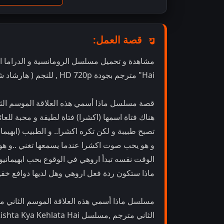
قصة العمل:
Hai" مترجم بجودة HD 720p , للنجم ( هارشاد شوبرا . برانالي راثود . كاريشما ساوانت)
قصة مسلسل ماذا أسمي هذه العلاقة الموسم الثا
هناك فتاة اسمها (اكشرا) فتاة لطيفة و محبة للعا
تصبح طبيبة و لكن تكره اكشرا.. و الطبيب (ابهيماني
و هو يحب صوت اكشرا عندما يسمعها تغني ..و هو
الوقت نفسه تبدأ اروهي في الوقوع بحب ابهيمانيو ،
ماذا ستكون ردة فعل اروهي وهل لديها دوافع خفي
مسلسل ماذا أسمي هذه العلاقة الموسم الثاني م