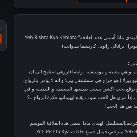
ا
مشاهدة و تحميل مسلسل الرومانسية و الدراما الهندي ماذا أسمي هذه العلاقة" Yeh Rishta Kya Kehlata
ني :
ئله و هي مغنية و موسيقية.. وايضآ (اروهي) تطمح الى ان
و بيرلا ) هو جراح في مستشفى بيرلا و انه لا يؤمن بالزواج.
 يوقع بحب اكشرا بسبب طبيعتها البسيطه و اللطيفه و في
 إذاً لنري هل الحب سوف يقنع ابهيمانيو فكرة الزواج ..؟
ة من هذا الحب!
ترجم,المسلسل الهندي ماذا اسمي هذه العلاقة الموسم
الثاني مترجم ,مسلسل Yeh Rishta Kya Kehlata Hai مترجم,تحميل جميع حلقات Yeh Rishta Kya