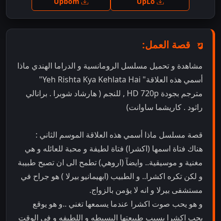
Upbom
UpLo
قصة العمل:
مشاهدة و تحميل مسلسل الرومانسية و الدراما الهندي ماذا
أسمي هذه العلاقة" Yeh Rishta Kya Kehlata Hai"
مترجم بجودة HD 720p , للنجم ( هارشاد شوبرا . برانالي
راثود . كاريشما ساوانت)
قصة مسلسل ماذا أسمي هذه العلاقة الموسم الثاني :
هناك فتاة اسمها (اكشرا) فتاة لطيفة و محبة للعائله و هي
مغنية و موسيقية.. وايضآ (اروهي) تطمح الى ان تصبح طبيبة
و لكن تكره اكشرا.. و الطبيب (ابهيمانيو بيرلا ) هو جراح في
مستشفى بيرلا و انه لا يؤمن بالزواج.
و هو يحب صوت اكشرا عندما يسمعها تغني ..و هو يوقع
بحب اكشرا بسبب طبيعتها البسيطه و اللطيفه و في الوقت